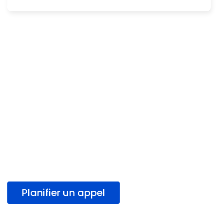
Transformons votre
projet web en réalité
Planifiez un appel en quelques instants.
Nos agents vous rappellent au moment
qui vous convient le mieux.
Planifier un appel