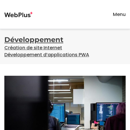
Menu
Passer
au
contenu
principal
Développement
Création de site Internet
Développement d’applications PWA